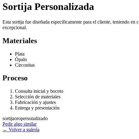
Sortija Personalizada
Esta sortija fue diseñada específicamente para el cliente, teniendo en 
excepcional.
Materiales
Plata
Ópalo
Circonitas
Proceso
Consulta inicial y boceto
Selección de materiales
Fabricación y ajustes
Entrega y presentación
sortija
oro
personalizado
Pedir algo similar
← Volver a galería